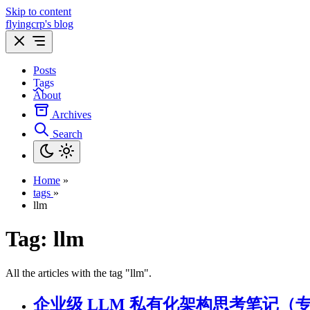
Skip to content
flyingcrp's blog
Posts
Tags
About
Archives
Search
Home
»
tags
»
llm
Tag:
llm
All the articles with the tag "llm".
企业级 LLM 私有化架构思考笔记（