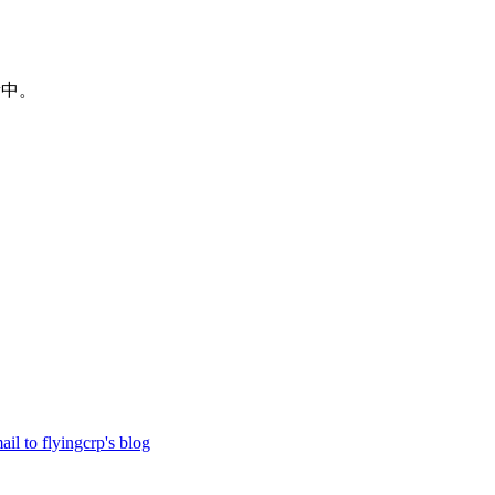
新中。
il to flyingcrp's blog